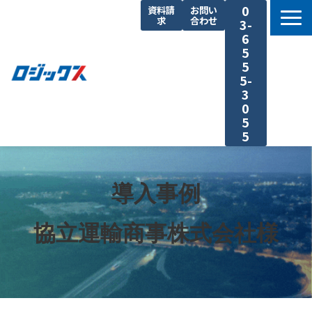
0
資料請
お問い
求
合わせ
3-
6
5
5
5-
3
0
5
5
TOP
機能まとめ
導入事例
料金プラン
協立運輸商事株式会社様
導入事例
セミナー
よくあるご質問
運送業の原価計算 まるわかり特集