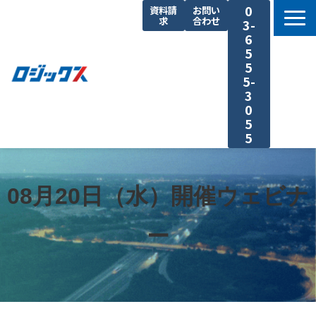
0
資料請
お問い
求
合わせ
3-
6
5
5
5-
3
0
5
5
TOP
機能まとめ
08月20日（水）開催ウェビナ
料金プラン
ー
導入事例
セミナー
よくあるご質問
運送業の原価計算 まるわかり特集