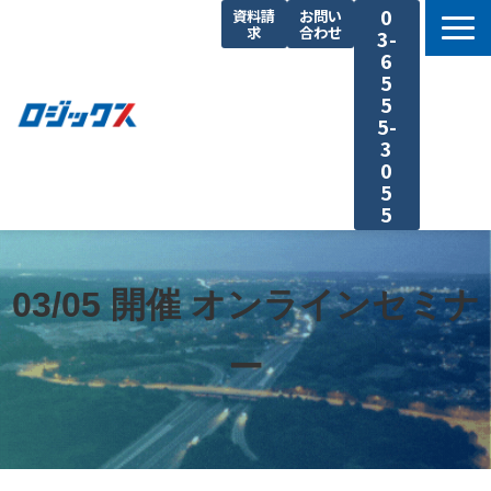
0
資料請
お問い
求
合わせ
3-
6
5
5
5-
3
0
5
5
TOP
機能まとめ
03/05 開催 オンラインセミナ
料金プラン
ー
導入事例
セミナー
よくあるご質問
運送業の原価計算 まるわかり特集