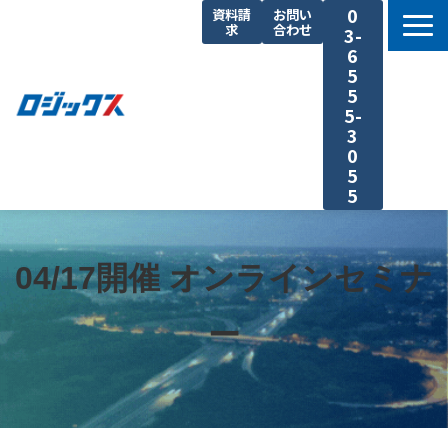
0
資料請
お問い
求
合わせ
3-
6
5
5
5-
3
0
5
5
TOP
機能まとめ
04/17開催 オンラインセミナ
料金プラン
ー
導入事例
セミナー
よくあるご質問
運送業の原価計算 まるわかり特集