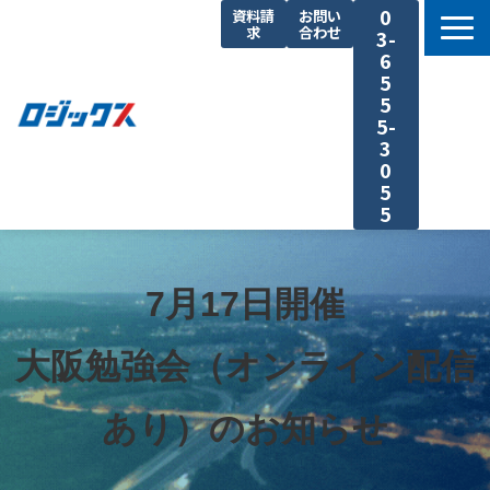
0
資料請
お問い
求
合わせ
3-
6
5
5
5-
3
0
5
5
TOP
機能まとめ
7月17日開催
料金プラン
大阪勉強会（オンライン配信
導入事例
セミナー
あり）のお知らせ
よくあるご質問
運送業の原価計算 まるわかり特集