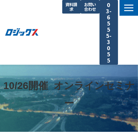
0
資料請
お問い
求
合わせ
3-
6
5
5
5-
3
0
5
5
TOP
機能まとめ
10/26開催  オンラインセミナ
料金プラン
ー
導入事例
セミナー
よくあるご質問
運送業の原価計算 まるわかり特集