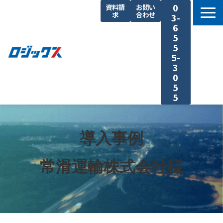
0
資料請
お問い
求
合わせ
3-
6
5
5
5-
3
0
5
5
TOP
機能まとめ
導入事例
料金プラン
常滑運輸株式会社様
導入事例
セミナー
よくあるご質問
運送業の原価計算 まるわかり特集