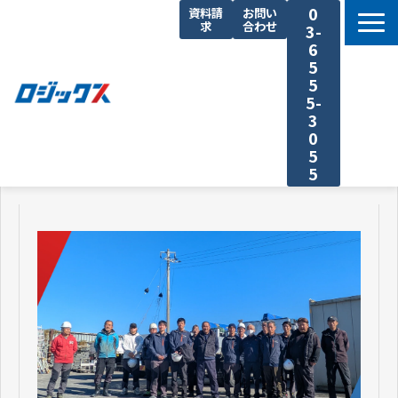
0
資料請
お問い
求
合わせ
3-
6
5
5
5-
3
0
5
5
TOP
機能まとめ
料金プラン
導入事例
セミナー
よくあるご質問
運送業の原価計算 まるわかり特集