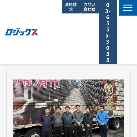
0
資料請
お問い
求
合わせ
3-
6
5
5
5-
3
0
5
5
TOP
機能まとめ
料金プラン
導入事例
セミナー
よくあるご質問
運送業の原価計算 まるわかり特集