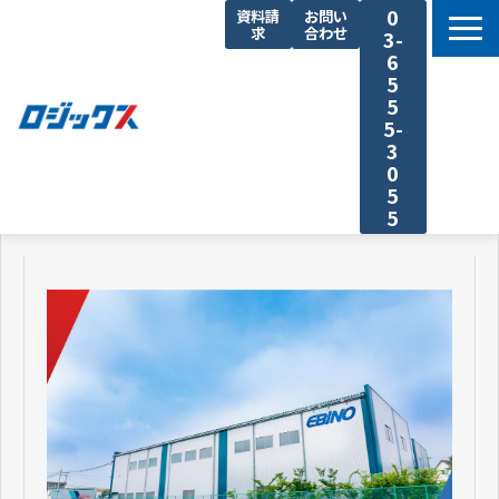
0
資料請
お問い
求
合わせ
3-
6
5
5
5-
3
0
5
5
TOP
機能まとめ
料金プラン
導入事例
セミナー
よくあるご質問
運送業の原価計算 まるわかり特集