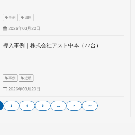
事例
四国
2026年03月20日
導入事例｜株式会社アスト中本（77台）
事例
近畿
2026年03月20日
3
4
5
…
>
>>