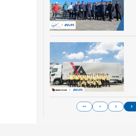
<<
<
1
2