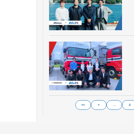
<<
<
…
2