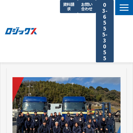
0
資料請
お問い
求
合わせ
3-
6
5
5
5-
3
0
5
5
TOP
機能まとめ
料金プラン
導入事例
セミナー
よくあるご質問
運送業の原価計算 まるわかり特集